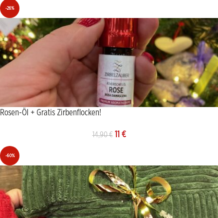
-26%
Rosen-Öl + Gratis Zirbenflocken!
11
€
14,90
€
-60%