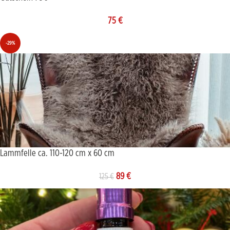
75
€
-29%
Lammfelle ca. 110-120 cm x 60 cm
89
€
125
€