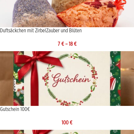
Duftsäckchen mit ZirbelZauber und Blüten
7
€
–
18
€
Gutschein 100€
100
€