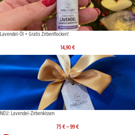
Lavendel-Öl + Gratis Zirbenflocken!
14,90
€
NEU: Lavendel-Zirbenkissen
75
€
–
99
€