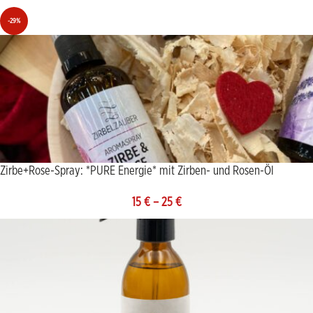
-29%
Zirbe+Rose-Spray: *PURE Energie* mit Zirben- und Rosen-Öl
15
€
–
25
€