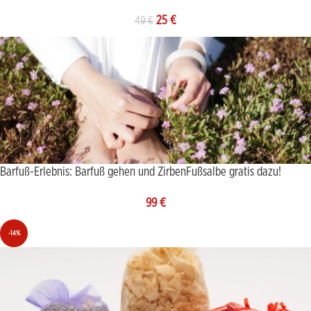
25
€
49
€
Barfuß-Erlebnis: Barfuß gehen und ZirbenFußsalbe gratis dazu!
99
€
-14%