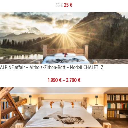
25
€
35
€
ALPINE.affair – Altholz-Zirben-Bett – Modell CHALET_Z
1.990
€
–
3.790
€