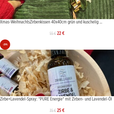
Xmas-WeihnachtsZirbenkissen 40x40cm grün und kuschelig …
22
€
55
€
-29%
Zirbe+Lavendel-Spray: *PURE Energie* mit Zirben- und Lavendel-Öl
25
€
35
€