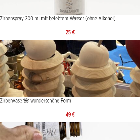
Zirbenspray 200 ml mit belebtem Wasser (ohne Alkohol)
25
€
Zirbenvase 🌺 wunderschöne Form
49
€