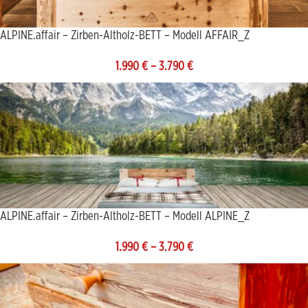
ALPINE.affair – Zirben-Altholz-BETT – Modell AFFAIR_Z
1.990
€
–
3.790
€
ALPINE.affair – Zirben-Altholz-BETT – Modell ALPINE_Z
1.990
€
–
3.790
€