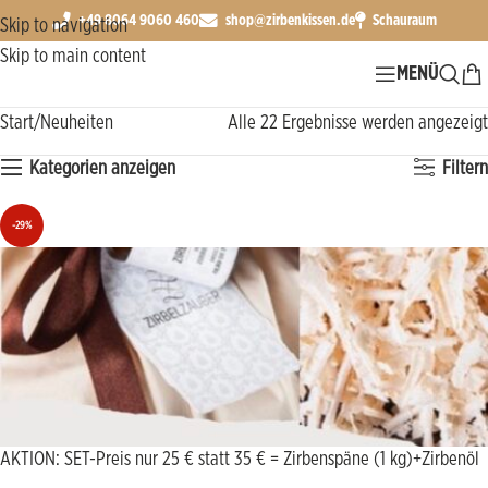
+49 8064 9060 460
shop@zirbenkissen.de
Schauraum
Skip to navigation
Skip to main content
MENÜ
Start
Neuheiten
Alle 22 Ergebnisse werden angezeigt
Kategorien anzeigen
Filtern
-29%
AKTION: SET-Preis nur 25 € statt 35 € = Zirbenspäne (1 kg)+Zirbenöl