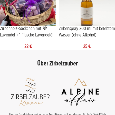
Zirbenholz-Säckchen mit 💜
Zirbenspray 200 ml mit belebtem
Lavendel + 1 Flasche Lavendelöl
Wasser (ohne Alkohol)
22
€
25
€
Über Zirbelzauber
Unsere Produkte vereinen alte Traditionen mit modernen Schlaf-, Wohlfühl-