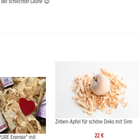
 bei schlechter Laune 😉
Zirben-Apfel für schöne Deko mit Sinn
22
€
PURE Energie* mit