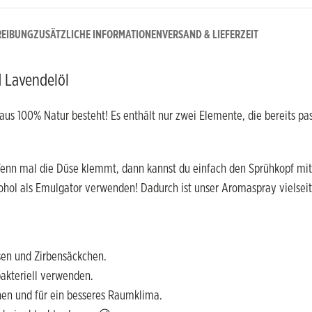
REIBUNG
ZUSÄTZLICHE INFORMATIONEN
VERSAND & LIEFERZEIT
 Lavendelöl
us 100% Natur besteht! Es enthält nur zwei Elemente, die bereits pa
nn mal die Düse klemmt, dann kannst du einfach den Sprühkopf mit
lkohol als Emulgator verwenden! Dadurch ist unser Aromaspray vielsei
sen und Zirbensäckchen.
akteriell verwenden.
hen und für ein besseres Raumklima.