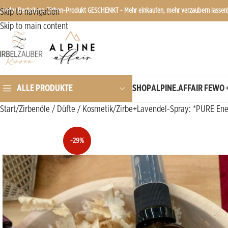
u jeder Bestellung Zirben-Produkt GESCHENKT - Mehr einkaufen, mehr verzaubern lassen
Skip to navigation
Skip to main content
SHOP
ALPINE.AFFAIR FEWO 
ALLE PRODUKTE
Start
Zirbenöle / Düfte / Kosmetik
Zirbe+Lavendel-Spray: *PURE Ener
-29%