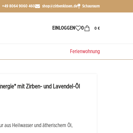
+49 8064 9060 460
shop@zirbenkissen.de
Schauraum
EINLOGGEN
0
0
€
%SALE
Ferienwohnung
nergie* mit Zirben- und Lavendel-Öl
r aus Heilwasser und ätherischem Öl,