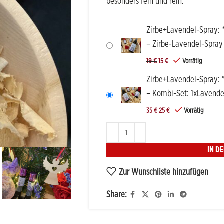
besonders fein und rein.
Zirbe+Lavendel-Spray: 
– Zirbe-Lavendel-Spray
19
€
15
€
Vorrätig
Zirbe+Lavendel-Spray: 
– Kombi-Set: 1xLavend
35
€
25
€
Vorrätig
IN D
Zur Wunschliste hinzufügen
Share: