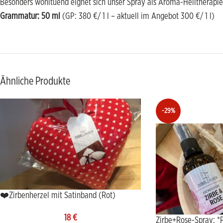
Besonders wohltuend eignet sich unser Spray als Aroma-Heiltherapie
Grammatur: 50 ml
(GP: 380 €/ 1 l – aktuell im Angebot 300 €/ 1 l)
Ähnliche Produkte
-29%
❤️Zirbenherzel mit Satinband (Rot)
18
€
Zirbe+Rose-Spray: *