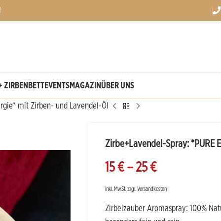
!
+ ZIRBENBETT
EVENTS
MAGAZIN
ÜBER UNS
gie* mit Zirben- und Lavendel-Öl
Zirbe+Lavendel-Spray: *PURE E
15
€
–
25
€
inkl. MwSt.
zzgl.
Versandkosten
Zirbelzauber Aromaspray: 100% Natu