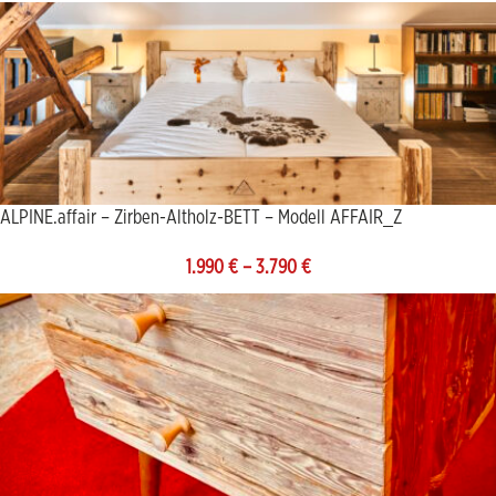
ALPINE.affair – Zirben-Altholz-BETT – Modell AFFAIR_Z
1.990
€
–
3.790
€