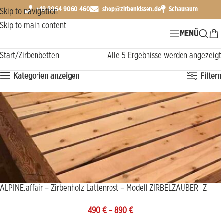
+49 8064 9060 460
shop@zirbenkissen.de
Schauraum
Skip to navigation
Skip to main content
MENÜ
Start
Zirbenbetten
Alle 5 Ergebnisse werden angezeigt
Kategorien anzeigen
Filtern
ALPINE.affair – Zirbenholz Lattenrost – Modell ZIRBELZAUBER_Z
490
€
–
890
€