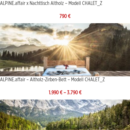
ALPINE.affair x Nachttisch Altholz – Modell CHALET_Z
790
€
ALPINE.affair – Altholz-Zirben-Bett – Modell CHALET_Z
1.990
€
–
3.790
€