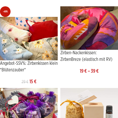
-48%
Zirben-Nackenkissen:
ZirbenBreze (elastisch mit RV)
Angebot-SSV%: Zirbenkissen klein
*Blütenzauber*
19
€
–
39
€
15
€
29
€