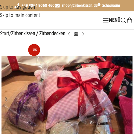
+49 8064 9060 460
shop@zirbenkissen.de
Schauraum
Skip to navigation
Skip to main content
MENÜ
Start
Zirbenkissen / Zirbendecken
-37%