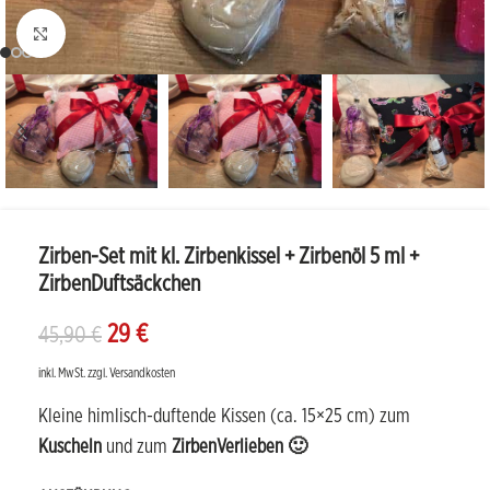
Bild vergrößern
Zirben-Set mit kl. Zirbenkissel + Zirbenöl 5 ml +
ZirbenDuftsäckchen
29
€
45,90
€
inkl. MwSt.
zzgl.
Versandkosten
Kleine himlisch-duftende Kissen (ca. 15×25 cm) zum
Kuscheln
und zum
ZirbenVerlieben 🙂