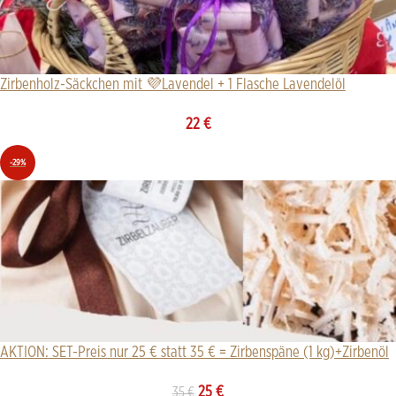
Zirbenholz-Säckchen mit 💜Lavendel + 1 Flasche Lavendelöl
22
€
-29%
AKTION: SET-Preis nur 25 € statt 35 € = Zirbenspäne (1 kg)+Zirbenöl
25
€
35
€