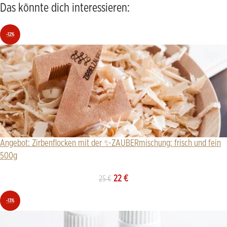
Das könnte dich interessieren:
-12%
Angebot: Zirbenflocken mit der ✨ZAUBERmischung: frisch und fein
500g
22
€
25
€
-13%