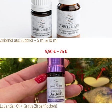
Zirbenöl aus Südtirol – 5 ml & 10 ml
9,90
€
–
26
€
Lavendel-Öl + Gratis Zirbenflocken!