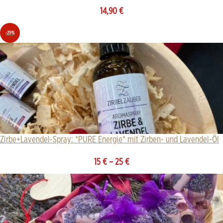
14,90
€
-29%
Zirbe+Lavendel-Spray: *PURE Energie* mit Zirben- und Lavendel-Öl
15
€
–
25
€