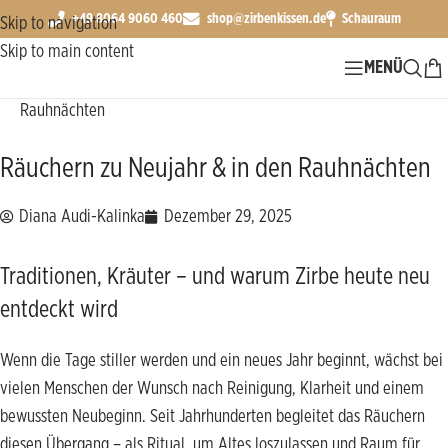
+49 8064 9060 460
shop@zirbenkissen.de
Schauraum
Skip to navigation
Skip to main content
MENÜ
Start
Tipps ∞ Ratgeber
Räuchern zu Neujahr & in den
Rauhnächten
Räuchern zu Neujahr & in den Rauhnächten
Diana Audi-Kalinka
Dezember 29, 2025
Traditionen, Kräuter – und warum Zirbe heute neu
entdeckt wird
Wenn die Tage stiller werden und ein neues Jahr beginnt, wächst bei
vielen Menschen der Wunsch nach Reinigung, Klarheit und einem
bewussten Neubeginn. Seit Jahrhunderten begleitet das Räuchern
diesen Übergang – als Ritual, um Altes loszulassen und Raum für