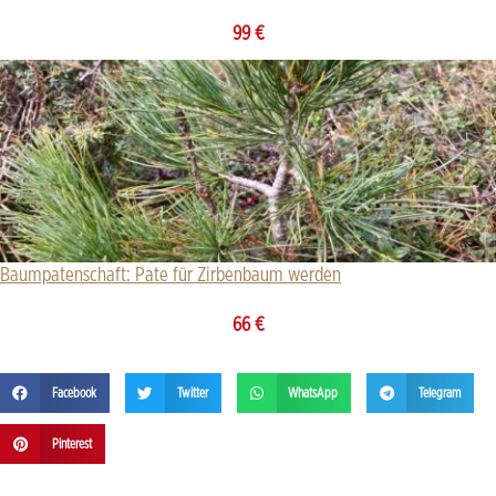
99
€
Baumpatenschaft: Pate für Zirbenbaum werden
66
€
Facebook
Twitter
WhatsApp
Telegram
Pinterest