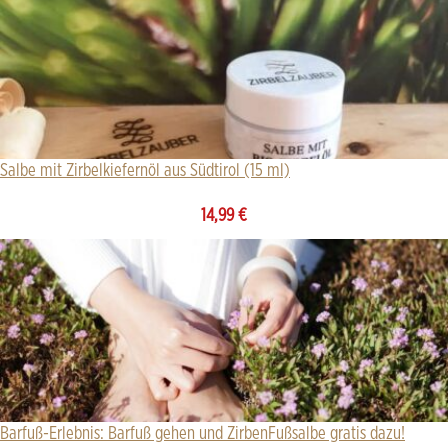
Salbe mit Zirbelkiefernöl aus Südtirol (15 ml)
14,99
€
Barfuß-Erlebnis: Barfuß gehen und ZirbenFußsalbe gratis dazu!