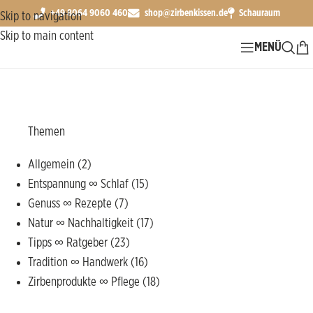
+49 8064 9060 460
shop@zirbenkissen.de
Schauraum
Skip to navigation
Skip to main content
MENÜ
Start
Allgemein
Themen
Allgemein
(2)
Entspannung ∞ Schlaf
(15)
Genuss ∞ Rezepte
(7)
Natur ∞ Nachhaltigkeit
(17)
Tipps ∞ Ratgeber
(23)
Tradition ∞ Handwerk
(16)
Zirbenprodukte ∞ Pflege
(18)