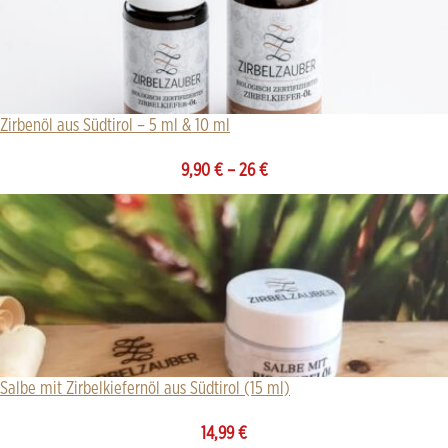
Zirbenöl aus Südtirol – 5 ml & 10 ml
9,90
€
–
26
€
Salbe mit Zirbelkiefernöl aus Südtirol (15 ml)
14,99
€