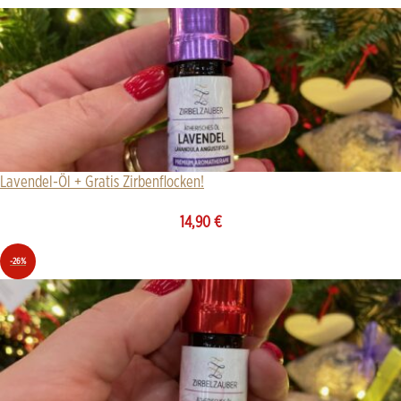
Lavendel-Öl + Gratis Zirbenflocken!
14,90
€
-26%