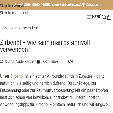
+49 8064 9060 460
shop@zirbenkissen.de
Schauraum
Skip to navigation
Skip to main content
MENÜ
Start
Zirbenprodukte ∞ Pflege
Zirbenöl – wie kann man es
sinnvoll verwenden?
Zirbenöl – wie kann man es sinnvoll
verwenden?
Diana Audi-Kalinka
Dezember 16, 2024
Unser
Zirbenöl
ist ein echter Allrounder für dein Zuhause – ganz
natürlich, vielseitig und herrlich duftend. Ob zur Pflege, zur
Entspannung oder zur Raumluftverbesserung: Mit ein paar Tropfen
lässt sich schon viel bewirken. Hier findest du unsere liebsten
Anwendungstipps für Zirbenöl – einfach, natürlich und wirkungsvoll.