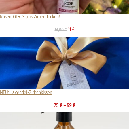
Rosen-Öl + Gratis Zirbenflocken!
11
€
14,90
€
NEU: Lavendel-Zirbenkissen
75
€
–
99
€