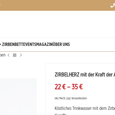
!
+ ZIRBENBETT
EVENTS
MAGAZIN
ÜBER UNS
lpen
ZIRBELHERZ mit der Kraft der 
22
€
–
35
€
inkl. MwSt.
zzgl.
Versandkosten
Köstliches Trinkwasser mit dem Zir