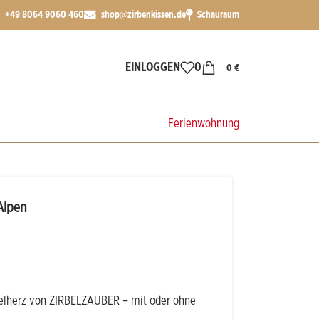
+49 8064 9060 460
shop@zirbenkissen.de
Schauraum
EINLOGGEN
0
0
€
%SALE
Ferienwohnung
Alpen
belherz von ZIRBELZAUBER – mit oder ohne