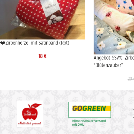
❤️Zirbenherzel mit Satinband (Rot)
18
€
Angebot-SSV%: Zirbe
*Blütenzauber*
29