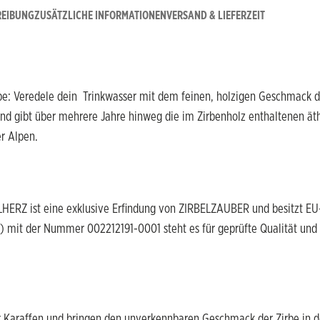
REIBUNG
ZUSÄTZLICHE INFORMATIONEN
VERSAND & LIEFERZEIT
be: Veredele dein Trinkwasser mit dem feinen, holzigen Geschmack der
 und gibt über mehrere Jahre hinweg die im Zirbenholz enthaltenen ät
r Alpen.
HERZ ist eine exklusive Erfindung von ZIRBELZAUBER und besitzt EU
t der Nummer 002212191-0001 steht es für geprüfte Qualität und Ori
r Karaffen und bringen den unverkennbaren Geschmack der Zirbe in d