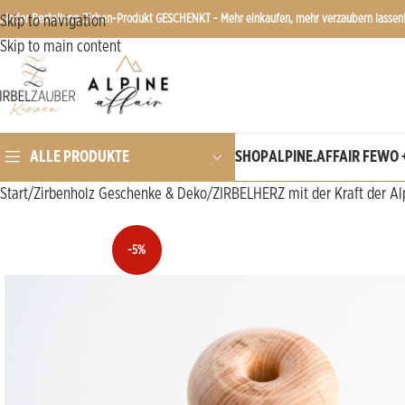
u jeder Bestellung Zirben-Produkt GESCHENKT - Mehr einkaufen, mehr verzaubern lassen
Skip to navigation
Skip to main content
SHOP
ALPINE.AFFAIR FEWO 
ALLE PRODUKTE
Start
Zirbenholz Geschenke & Deko
ZIRBELHERZ mit der Kraft der A
-5%